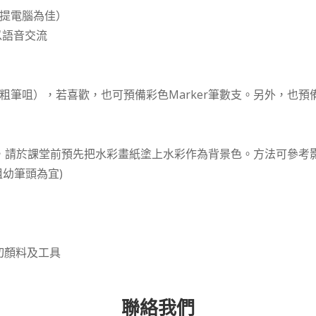
手提電腦為佳）
以語音交流
粗筆咀），若喜歡，也可預備彩色Marker筆數支。另外，也預備兩張A
X 21cm），請於課堂前預先把水彩畫紙塗上水彩作為背景色。方法可參
有粗幼筆頭為宜)
切顏料及工具
聯絡我們