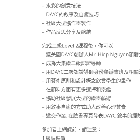
– 水彩的創意技法
– DAYC的敘事及自癒技巧
– 社區大型協作畫製作
– 作品反思分享及總結
完成二級Level 2課程後，你可以
– 獲美國DAYC創辦人Mr. Hiep Nguy
– 成為大集繪二級認證導師
– 用DAYC二級認證導師身份舉辦畫班及相關
– 用藝術原則和設計概念欣賞學生的畫作
– 在顏料方面有更多選擇和樂趣
– 協助社區發展大型的繪畫藝術
– 用敘事自癒的方式助人改善心理質素
– 遞交作業: 在臉書專頁發表DAYC 敘事的經
參加者上網課前，請注意：
1.網課裝置