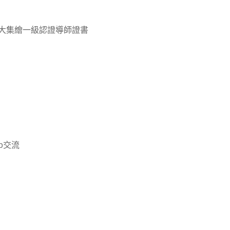
）
en頒發大集繪一級認證導師證書
p交流