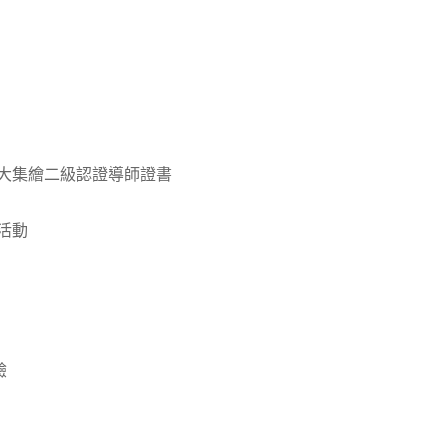
en頒發大集繪二級認證導師證書
活動
驗