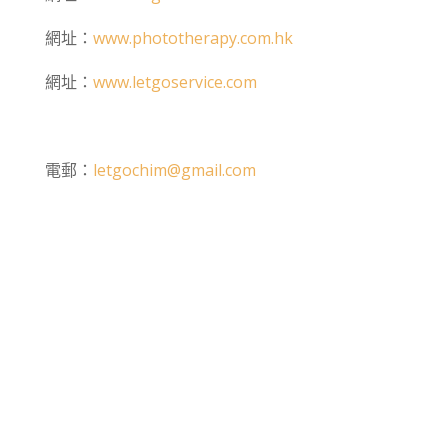
網址：
www.phototherapy.com.hk
網址：
www.letgoservice.com
電郵：
letgochim@gmail.com